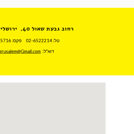
רחוב גבעת שאול 40,  ירושלים
טל: 02-6522214     פקס: 02-6515716  
דוא"ל:  
jerusalem@Gmail.com