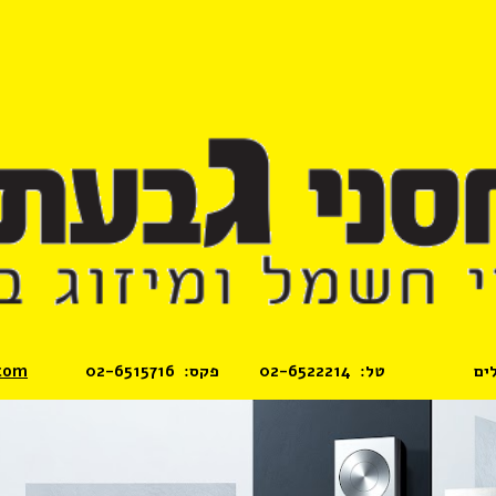
ip to main content
Skip to navigat
  טל:  02-6522214         פקס:  02-6515716             M
com