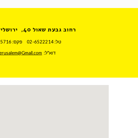
רחוב גבעת שאול 40,  ירושלים
טל: 02-6522214     פקס: 02-6515716  
דוא"ל:  
jerusalem@Gmail.com