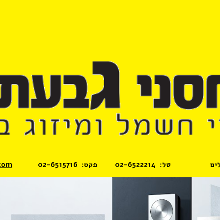
ip to main content
Skip to navigat
  טל:  02-6522214         פקס:  02-6515716             M
com